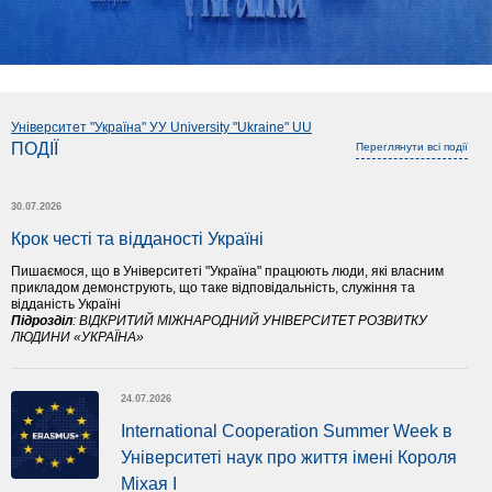
Університет "Україна" УУ University "Ukraine" UU
ПОДІЇ
Переглянути всі події
30.07.2026
Крок честі та відданості Україні
Пишаємося, що в Університеті "Україна" працюють люди, які власним
прикладом демонструють, що таке відповідальність, служіння та
відданість Україні
Підрозділ
:
ВІДКРИТИЙ МІЖНАРОДНИЙ УНІВЕРСИТЕТ РОЗВИТКУ
ЛЮДИНИ «УКРАЇНА»
24.07.2026
International Cooperation Summer Week в 
Університеті наук про життя імені Короля 
Міхая І