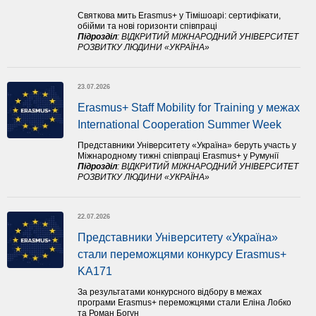
Святкова мить Erasmus+ у Тімішоарі: сертифікати,
обійми та нові горизонти співпраці
Підрозділ
:
ВІДКРИТИЙ МІЖНАРОДНИЙ УНІВЕРСИТЕТ
РОЗВИТКУ ЛЮДИНИ «УКРАЇНА»
23.07.2026
Erasmus+ Staff Mobility for Training у межах 
International Cooperation Summer Week
Представники Університету «Україна» беруть участь у
Міжнародному тижні співпраці Erasmus+ у Румунії
Підрозділ
:
ВІДКРИТИЙ МІЖНАРОДНИЙ УНІВЕРСИТЕТ
РОЗВИТКУ ЛЮДИНИ «УКРАЇНА»
22.07.2026
Представники Університету «Україна» 
стали переможцями конкурсу Erasmus+ 
KA171 
За результатами конкурсного відбору в межах
програми Erasmus+ переможцями стали Еліна Лобко
та Роман Богун