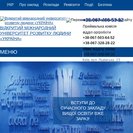
УКР
Про заклад
Розклади
Реквізити
Події
Безпека
УКР
Контакти
+38-067-406-53-92
ENG
Приймальна комісія
ВІДКРИТИЙ МІЖНАРОДНИЙ
відділ оргроботи
УНІВЕРСИТЕТ РОЗВИТКУ ЛЮДИНИ
+38-067-503-64-52
«УКРАЇНА»
+38-067-328-28-22
Viber
відділу обліку
МЕНЮ
+38-067-500-68-36
Київ, вул. Львівська, 23
office@uu.ua
ВСТУПИ ДО
СУЧАСНОГО ЗАКЛАДУ
ВИЩОЇ ОСВІТИ ВЖЕ
ЗАРАЗ!